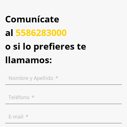
Comunícate
al
5586283000
o si lo prefieres te
llamamos:
Nombre y Apellido
*
Teléfono
*
E-mail
*