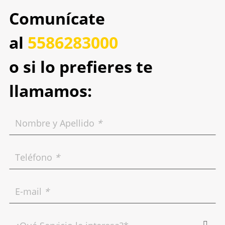
Comunícate
al
5586283000
o si lo prefieres te
llamamos:
Nombre y Apellido
*
Teléfono
*
E-mail
*