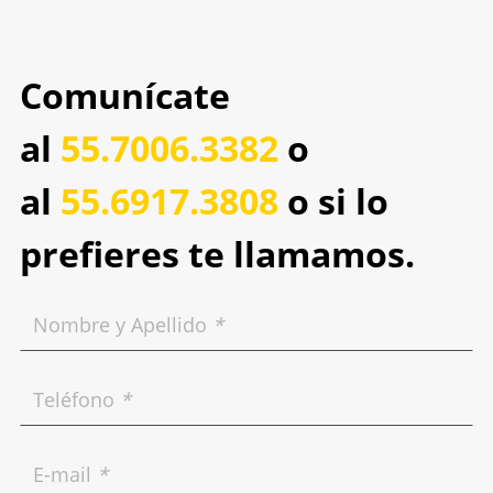
Comunícate
al
55.7006.3382
o
al
55.6917.3808
o si lo
prefieres te llamamos.
Nombre y Apellido
*
Teléfono
*
E-mail
*